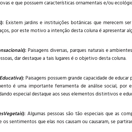
novas e que possuem características ornamentais e/ou ecológic
s
):
Existem jardins e instituições botânicas que merecem ser
os, por este motivo a intenção desta coluna é apresentar algu
nsacionais
):
Paisagens diversas, parques naturais e ambiente
essoas, dar destaque a tais lugares é o objetivo desta coluna.
Educativa
):
Paisagens possuem grande capacidade de educar pe
imento é uma importante ferramenta de análise social, por
 dando especial destaque aos seus elementos distintivos e edu
sVegetais
):
Algumas pessoas são tão especiais que as comp
e os sentimentos que elas nos causam ou causaram, se partira