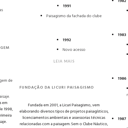
1982
1991
as
Paisagismo da fachada do clube
1983
1992
AGEM
Novo acesso
LEIA MAIS
1986
sagem de
FUNDAÇÃO DA LICURI PAISAGISMO
aisaje.
os em
Fundada em 2001, a Licuri Paisagismo, vem
e 1998,
elaborando diversos tipos de projetos paisagísticos,
rimeira
licenciamentos ambientais e assessorias técnicas
1987
saje.
relacionadas com a paisagem. Sem o Clube Náutico,