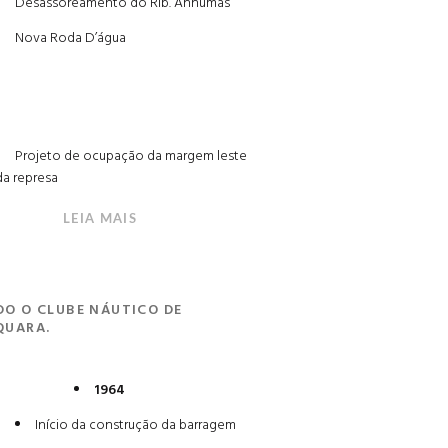
Desassoreamento do Rib. Anhumas
Nova Roda D’água
Projeto de ocupação da margem leste
da represa
LEIA MAIS
O O CLUBE NÁUTICO DE
QUARA.
1964
Início da construção da barragem