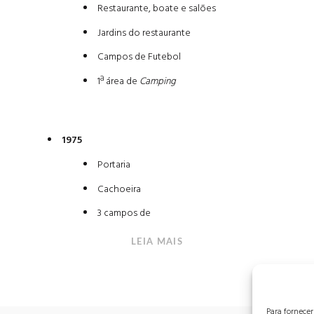
Restaurante, boate e salões
Jardins do restaurante
Campos de Futebol
1ª área de
Camping
1975
Portaria
Cachoeira
3 campos de
LEIA MAIS
Para fornece