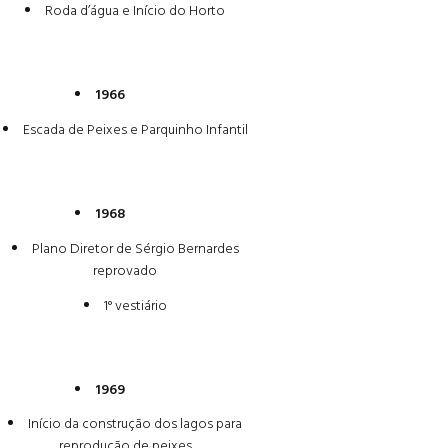
Roda d’água e Início do Horto
1966
Escada de Peixes e Parquinho Infantil
1968
Plano Diretor de Sérgio Bernardes
reprovado
1° vestiário
1969
Início da construção dos lagos para
reprodução de peixes