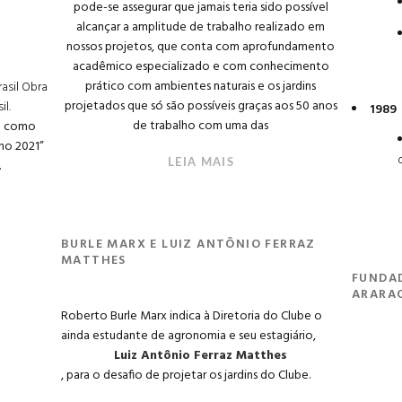
pode-se assegurar que jamais teria sido possível
alcançar a amplitude de trabalho realizado em
nossos projetos, que conta com aprofundamento
acadêmico especializado e com conhecimento
prático com ambientes naturais e os jardins
asil Obra
projetados que só são possíveis graças aos 50 anos
il.
1989
de trabalho com uma das
o como
ano 2021”
.
LEIA MAIS
BURLE MARX E LUIZ ANTÔNIO FERRAZ
MATTHES
FUNDAD
ARARA
Roberto Burle Marx indica à Diretoria do Clube o
ainda estudante de agronomia e seu estagiário,
Luiz Antônio Ferraz Matthes
, para o desafio de projetar os jardins do Clube.