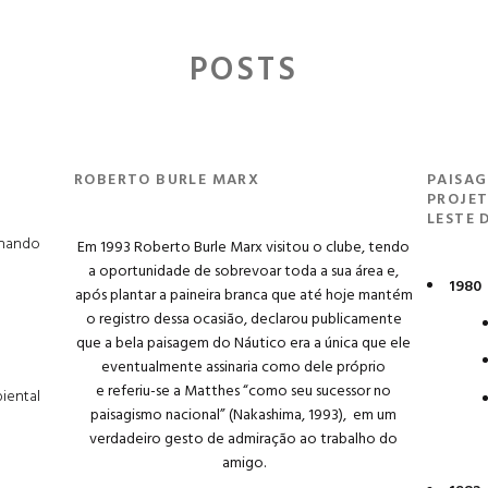
POSTS
ROBERTO BURLE MARX
PAISAG
PROJE
LESTE 
rnando
Em 1993 Roberto Burle Marx visitou o clube, tendo
a oportunidade de sobrevoar toda a sua área e,
1980
após plantar a paineira branca que até hoje mantém
o registro dessa ocasião, declarou publicamente
que a bela paisagem do Náutico era a única que ele
eventualmente assinaria como dele próprio
e referiu-se a Matthes “como seu sucessor no
iental
paisagismo nacional” (Nakashima, 1993), em um
verdadeiro gesto de admiração ao trabalho do
amigo.