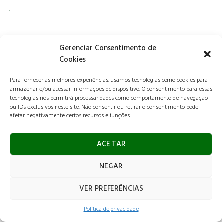
.
Gerenciar Consentimento de
Cookies
ESCRITÓRIO:
Para fornecer as melhores experiências, usamos tecnologias como cookies para
Rua Franz Wilhelm Dafert, 79
armazenar e/ou acessar informações do dispositivo. O consentimento para essas
Campinas – SP – CEP 13070-161
tecnologias nos permitirá processar dados como comportamento de navegação
ou IDs exclusivos neste site. Não consentir ou retirar o consentimento pode
afetar negativamente certos recursos e funções.
ENTRE EM CONTATO:
contato@licuripaisagismo.com.br
ACEITAR
+55 19 97145-5709
|
+55 11 94756 1528
NEGAR
NOSSAS REDES:
VER PREFERÊNCIAS
INSTAGRAM
FACEBOOK
LINKEDIN
WHATSAPP
Política de privacidade