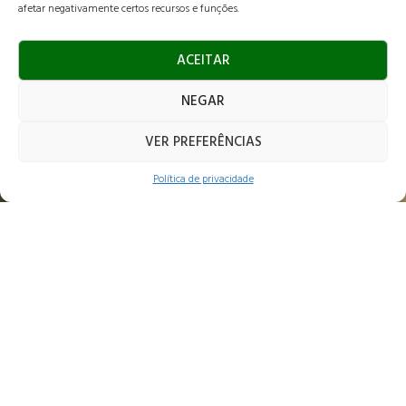
afetar negativamente certos recursos e funções.
ACEITAR
NEGAR
VER PREFERÊNCIAS
Jardim Botânico Jundiai
Política de privacidade
PROJETOS DE
PAISAGISMO
A empresa está habituada a elaborar projetos de