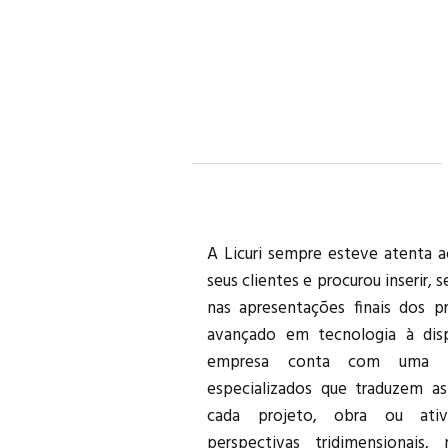
A Licuri sempre esteve atenta 
forma mais realística possível. R
seus clientes e procurou inserir,
formam o corpo diretivo do e
nas apresentações finais dos 
presente no desenvolvimento 
avançado em tecnologia à disp
projetos acadêmicos desenvolv
empresa conta com uma eq
universidades do estado de 
especializados que traduzem a
UNESP), contribuindo com web
cada projeto, obra ou ati
workshops, palestras, seminários
perspectivas tridimensionais,
a paisagem aparece como tema 