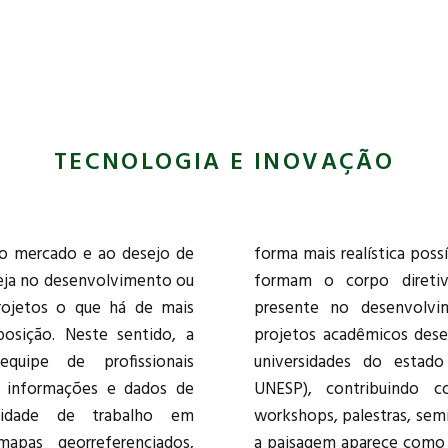
TECNOLOGIA E INOVAÇÃO
ao mercado e ao desejo de
eflexo dos profissionais que
 seja no desenvolvimento ou
scritório, a Licuri está
projetos o que há de mais
de diversas pesquisas e
osição. Neste sentido, a
idos pelas mais renomadas
uipe de profissionais
São Paulo (USP, UFSCAR,
s informações e dados de
inars, aulas temáticas,
vidade de trabalho em
, artigos e projetos em que
 mapas georreferenciados,
central dos debates, como