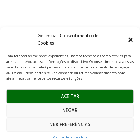
Gerenciar Consentimento de
Cookies
ESCRITÓRIO:
Para fornecer as melhores experiências, usamos tecnologias como cookies para
Rua Franz Wilhelm Dafert, 79
armazenar e/ou acessar informações do dispositivo. O consentimento para essas
Campinas – SP – CEP 13070-161
tecnologias nos permitirá processar dados como comportamento de navegação
ou IDs exclusivos neste site. Não consentir ou retirar o consentimento pode
afetar negativamente certos recursos e funções.
ENTRE EM CONTATO:
contato@licuripaisagismo.com.br
ACEITAR
+55 19 97145-5709
|
+55 11 94756 1528
NEGAR
NOSSAS REDES:
VER PREFERÊNCIAS
INSTAGRAM
FACEBOOK
LINKEDIN
WHATSAPP
Política de privacidade