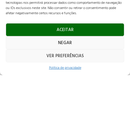
tecnologias nos permitirá processar dados como comportamento de navegação
ou IDs exclusivos neste site. Não consentir ou retirar o consentimento pode
afetar negativamente certos recursos e funções.
ACEITAR
NEGAR
VER PREFERÊNCIAS
Política de privacidade
TAIS TOSTES
GRAZIANO
Engenheira Agrônoma formada na ESALQ-USP, com mestrado em
Produção Vegetal pela FCAVJ-Unesp e Doutorado em Biologia